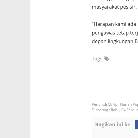
masyarakat pesisir.
“Harapan kami ada 
pengawas tetap ter
depan lingkungan Bu
Tags
JsM/Hp : Harian Po
Diposting :
Rabu, 04 Febru
Bagikan ini ke