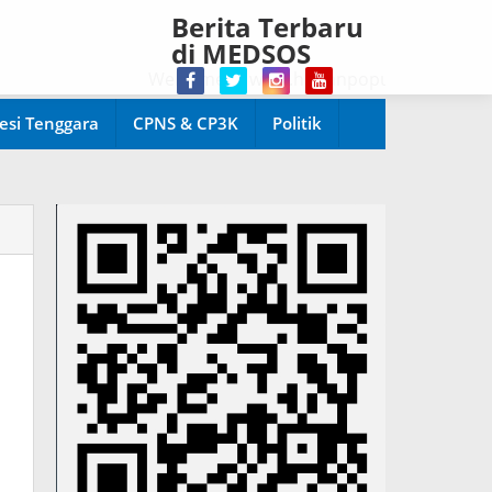
Berita Terbaru
di MEDSOS
Welcome di www.harianpopuler.com Kontributor
esi Tenggara
CPNS & CP3K
Politik