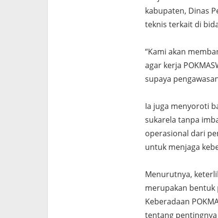
kabupaten, Dinas P
teknis terkait di bi
“Kami akan memban
agar kerja POKMASWA
supaya pengawasan d
Ia juga menyoroti
sukarela tanpa imba
operasional dari p
untuk menjaga kebe
Menurutnya, keterl
merupakan bentuk p
Keberadaan POKMAS
tentang pentingnya