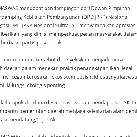
ASWAS mendapat pendampingan dari Dewan Pimpinan
endamping Kebijakan Pembangunan (DPD JPKP) Nasional
tigasi DPD JPKP Nasional Sultra, Ali, menyampaikan apresiasi
 diberikan, yang dinilai memperkuat peran masyarakat dala
erbasis partisipasi publik.
adaan kelompok tersebut diproyeksikan menjadi mitra
ah daerah dalam menekan praktik penangkapan ikan ilegal
erta mencegah kerusakan ekosistem pesisir, khususnya kawas
iki fungsi ekologis penting.
a kelompok dari lima desa pesisir sudah mendapatkan SK. In
mbantu pemerintah daerah menjaga kelestarian alam dem
asi mendatang,” ujar Ali.
KMASWAS yang telah terbentuk tidak hanya beroperasi di