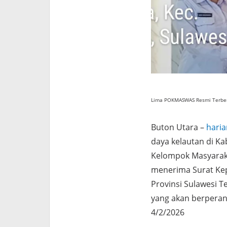
Lima POKMASWAS Resmi Terbentu
Buton Utara –
hari
daya kelautan di K
Kelompok Masyarak
menerima Surat Kep
Provinsi Sulawesi T
yang akan berperan 
4/2/2026