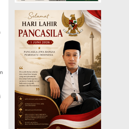
m
an
i
i