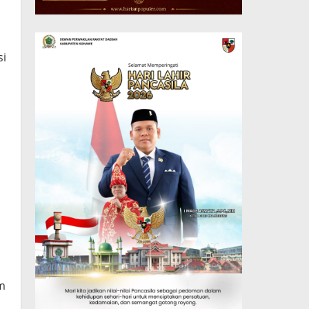
si
am