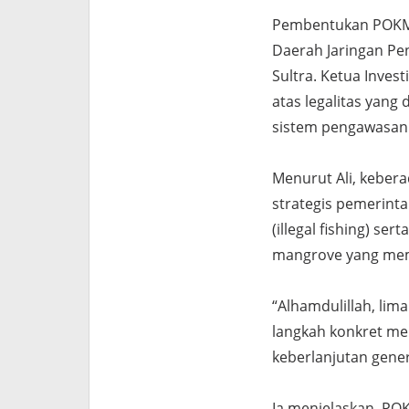
Pembentukan POKM
Daerah Jaringan P
Sultra. Ketua Inves
atas legalitas yang
sistem pengawasan b
Menurut Ali, keber
strategis pemerint
(illegal fishing) s
mangrove yang memil
“Alhamdulillah, lim
langkah konkret me
keberlanjutan gener
Ia menjelaskan, PO