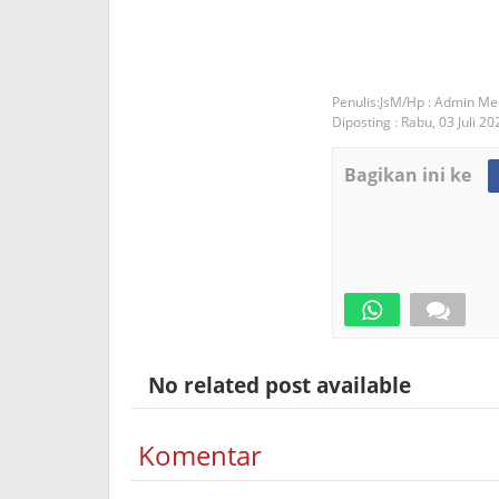
JsM/Hp : Admin Me
Diposting :
Rabu, 03 Juli 20
Bagikan ini ke
No related post available
Komentar