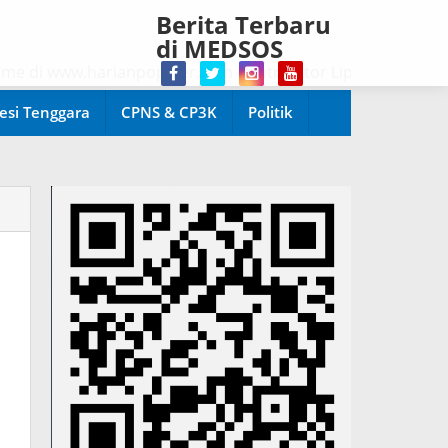
Berita Terbaru
di MEDSOS
i www.harianpopuler.com Kontributor Liputan Artikel,Berit
esi Tenggara
CPNS & CP3K
Politik