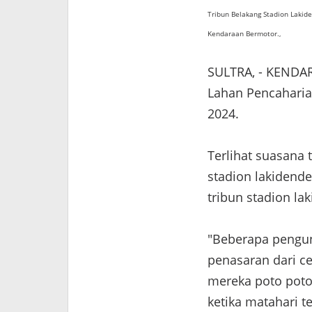
Tribun Belakang Stadion Lakid
Kendaraan Bermotor.,
SULTRA, - KENDARI
Lahan Pencaharia
2024.
Terlihat suasana 
stadion lakidend
tribun stadion la
"Beberapa pengun
penasaran dari c
mereka poto poto 
ketika matahari t