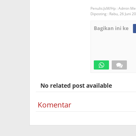
JsM/Hp : Admin Me
Diposting :
Rabu, 26 Juni 2
Bagikan ini ke
No related post available
Komentar