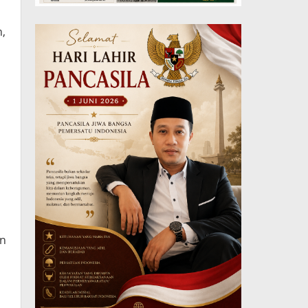
n,
an
n