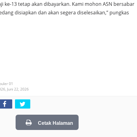
aji ke-13 tetap akan dibayarkan. Kami mohon ASN bersabar
edang disiapkan dan akan segera diselesaikan,” pungkas
puler 01
2026,
Juni 22, 2026
Cetak Halaman