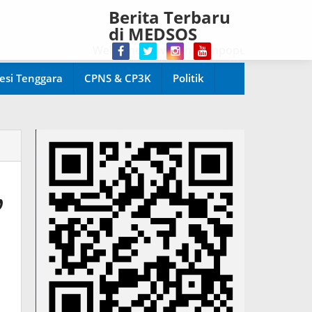
Berita Terbaru
di MEDSOS
Welcome di www.harianpopuler.com Kontributor
esi Tenggara
CPNS & CP3K
Politik
,