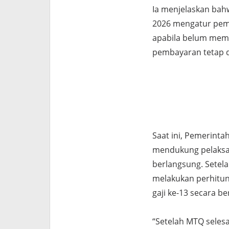
Ia menjelaskan ba
2026 mengatur pemb
apabila belum memu
pembayaran tetap d
Saat ini, Pemerin
mendukung pelaksa
berlangsung. Setel
melakukan perhitung
gaji ke-13 secara b
“Setelah MTQ seles