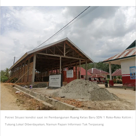
Potret Situasi kondisi saat ini Pembangunan Ruang Kelas Baru SDN 1 Roko-Roko Koltim :
Tukang Lokal Diberdayakan, Namun Papan Informasi Tak Terpasang