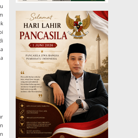
tu
am
uk
bi
di
ta
la
ur
an
an