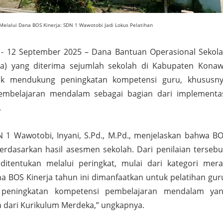
elalui Dana BOS Kinerja: SDN 1 Wawotobi Jadi Lokus Pelatihan
- 12 September 2025 – Dana Bantuan Operasional Sekol
rja) yang diterima sejumlah sekolah di Kabupaten Kona
uk mendukung peningkatan kompetensi guru, khususn
embelajaran mendalam sebagai bagian dari implementa
.
 1 Wawotobi, Inyani, S.Pd., M.Pd., menjelaskan bahwa B
berdasarkan hasil asesmen sekolah. Dari penilaian tersebu
ditentukan melalui peringkat, mulai dari kategori mer
na BOS Kinerja tahun ini dimanfaatkan untuk pelatihan gur
peningkatan kompetensi pembelajaran mendalam ya
 dari Kurikulum Merdeka,” ungkapnya.