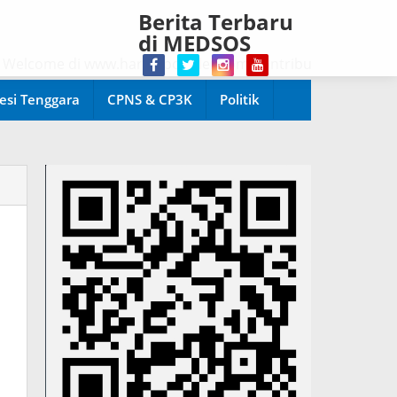
Berita Terbaru
di MEDSOS
come di www.harianpopuler.com Kontributor Liputan Artikel
esi Tenggara
CPNS & CP3K
Politik