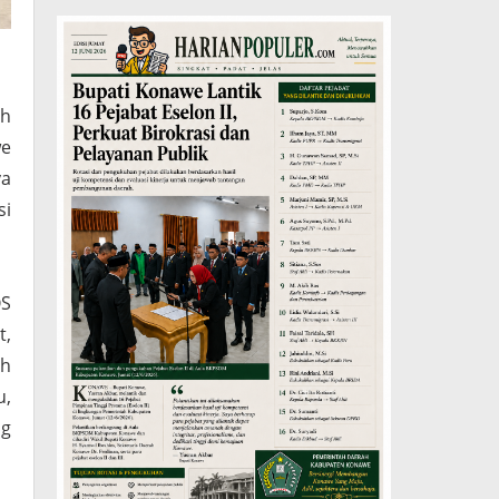
ah
we
ya
si
OS
t,
ah
u,
ng