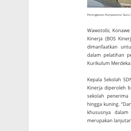
Peningkatan Kompetensi Guru M
Wawotobi, Konawe 
Kinerja (BOS Kine
dimanfaatkan unt
dalam pelatihan p
Kurikulum Merdeka
Kepala Sekolah SDN
Kinerja diperoleh 
sekolah penerima 
hingga kuning. “Da
khususnya dalam 
merupakan lanjutan