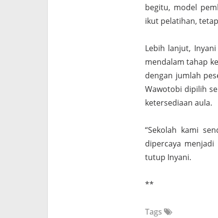
begitu, model pem
ikut pelatihan, tet
Lebih lanjut, Inya
mendalam tahap ked
dengan jumlah pese
Wawotobi dipilih s
ketersediaan aula.
“Sekolah kami sen
dipercaya menjadi 
tutup Inyani.
**
Tags