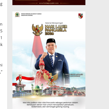
ng
an
25
 1
uk
mi
,”