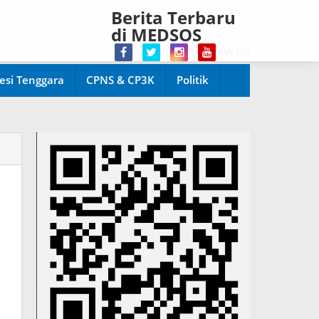
Berita Terbaru
di MEDSOS
Welcome di www.harianpopuler.com Ko
esi Tenggara
CPNS & CP3K
Politik