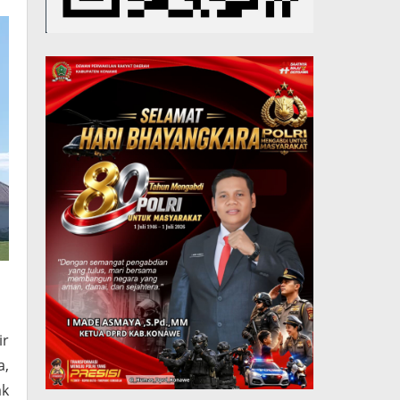
ir
a,
ak