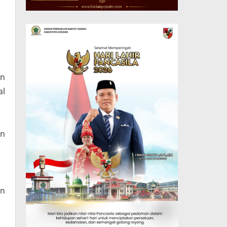
an
al
an
an