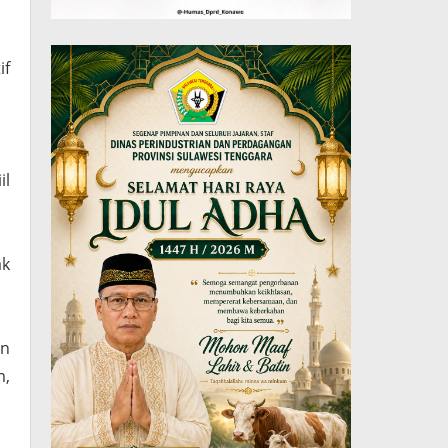
if
il
ak
an
m,