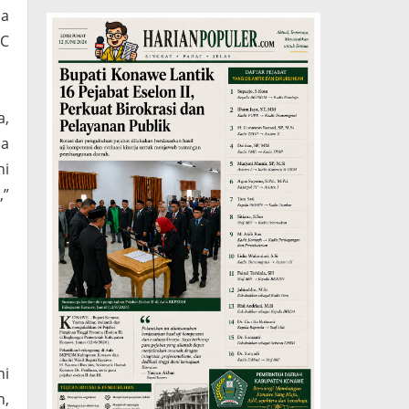
na
 C
a,
da
ni
,”
ni
n,