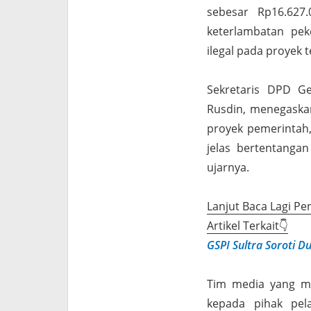
sebesar Rp16.627.
keterlambatan pek
ilegal pada proyek t
Sekretaris DPD Ge
Rusdin, menegaskan
proyek pemerintah,
jelas bertentangan
ujarnya.
Lanjut Baca Lagi Pe
Artikel Terkait👇
GSPI Sultra Soroti D
Tim media yang me
kepada pihak pela