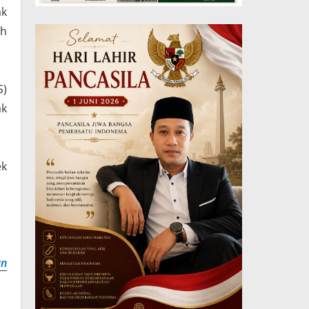
ak
ah
S)
ak
ek
an