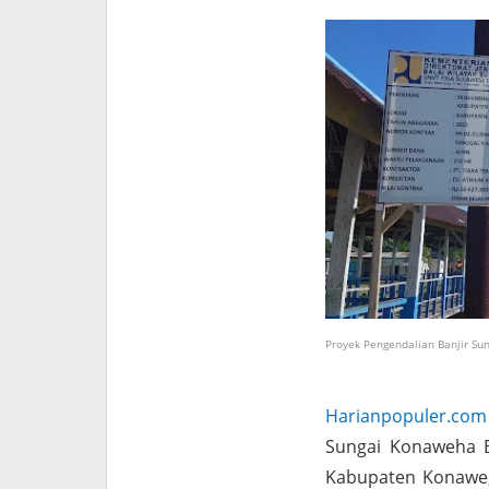
Proyek Pengendalian Banjir Su
Harianpopuler.com
Sungai Konaweha B
Kabupaten Konawe, 