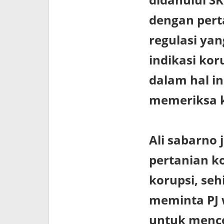
dengan per
regulasi ya
indikasi kor
dalam hal in
memeriksa k
Ali sabarno
pertanian k
korupsi, se
meminta PJ 
untuk menco