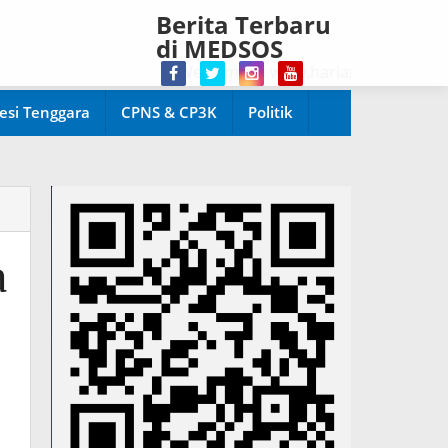
Berita Terbaru
di MEDSOS
Welcome di www.harianpopuler.com Kontri
esi Tenggara
CPNS & CP3K
Politik
a