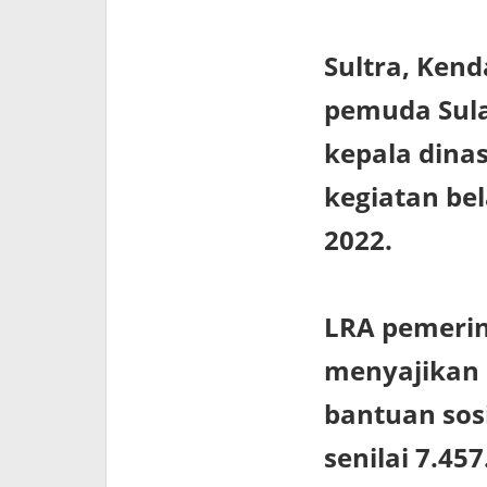
Sultra, Kend
pemuda Sula
kepala dinas
kegiatan be
2022.
LRA pemerin
menyajikan 
bantuan sosi
senilai 7.45