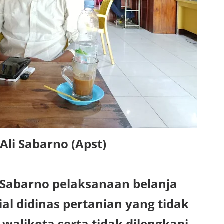
arno (Apst)
 Sabarno pelaksanaan belanja
al didinas pertanian yang tidak
 walikota serta tidak dilengkapi