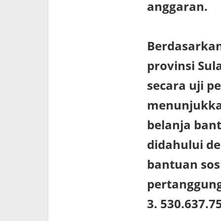
anggaran.
Berdasarkan
provinsi Sul
secara uji p
menunjukka
belanja ban
didahului d
bantuan sosi
pertanggung
3. 530.637.7