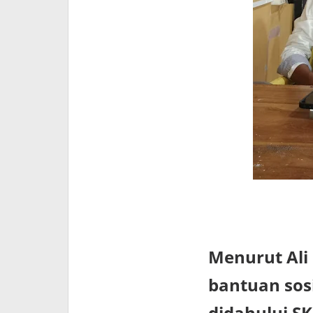
Ali Sab
Menurut Ali
bantuan sosi
didahului SK