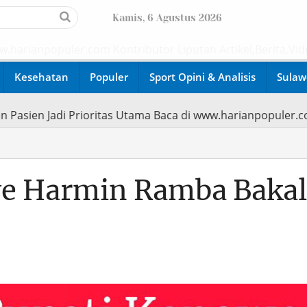
Kamis, 6 Agustus 2026
anpopuler.com Kontributor Liputan Artikel,Berita,Video ki
Kesehatan
Populer
Sport Opini & Analisis
Sulaw
matan Pasien Jadi Prioritas Utama Baca di www.harianpopu
we Harmin Ramba Bakal