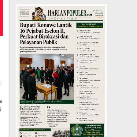
i
a
i