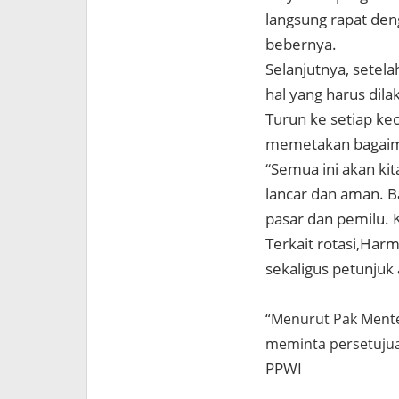
langsung rapat de
bebernya.
Selanjutnya, setel
hal yang harus dila
Turun ke setiap k
memetakan bagaima
“Semua ini akan kit
lancar dan aman. Ba
pasar dan pemilu. K
Terkait rotasi,Har
sekaligus petunjuk
“Menurut Pak Menter
meminta persetujua
PPWI