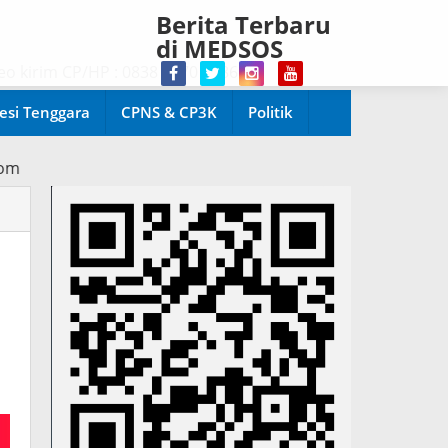
Berita Terbaru
di MEDSOS
rim CP/HP : 0838 4370 0286.
esi Tenggara
CPNS & CP3K
Politik
ler.com