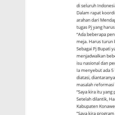
di seluruh Indonesia
Dalam rapat koord
arahan dari Mendagr
tugas Pj yang harus
“Ada beberapa pene
meja. Harus turun k
Sebagai Pj Bupati 
menjadwalkan bebe
isu nasional dan pe
Ia menyebut ada 5 
diatasi, diantarany
masalah reformasi 
“Saya kira itu yang 
Setelah dilantik, 
Kabupaten Konawe
“Saya kira program 