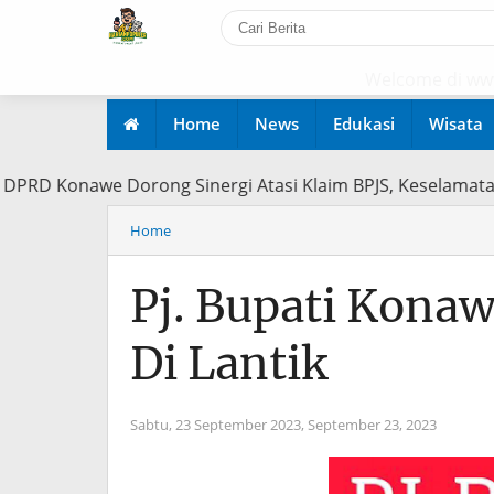
Welcome di www.hari
Home
News
Edukasi
Wisata
al. DPRD Konawe Dorong Sinergi Atasi Klaim BPJS, Kesela
Home
Pj. Bupati Kona
Di Lantik
Sabtu, 23 September 2023,
September 23, 2023