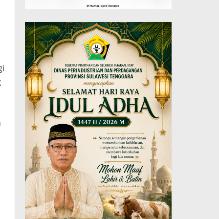
gi
g
n