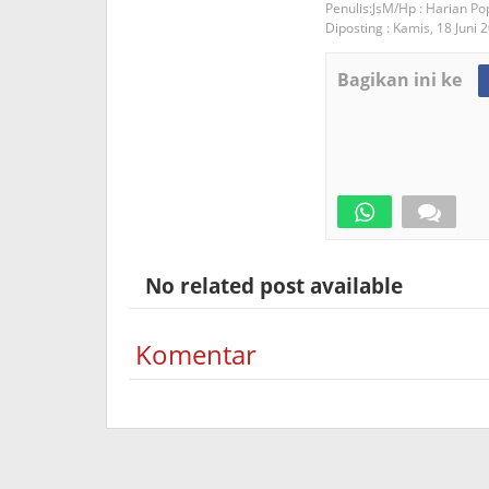
JsM/Hp : Harian Po
Diposting :
Kamis, 18 Juni 
Bagikan ini ke
No related post available
Komentar