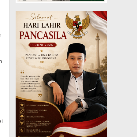
n
n
si