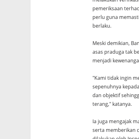
pemeriksaan terhad
perlu guna memasti
berlaku.
Meski demikian, Ba
asas praduga tak b
menjadi kewenangan
"Kami tidak ingin m
sepenuhnya kepada 
dan objektif sehing
terang," katanya.
Ia juga mengajak m
serta memberikan d
dilakukan oleh Ins