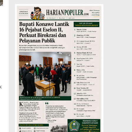
i
k
s