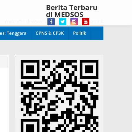
Berita Terbaru
di MEDSOS
lcome di www.harianpopuler.com Kontributor Liputan Artike
esi Tenggara
CPNS & CP3K
Politik