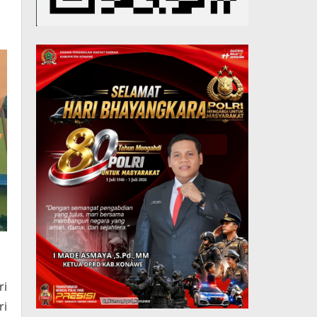
ri
ri