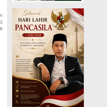
ri
02
di