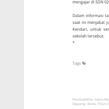
mengajar di SDN 02
Dalam informasi t
saat ini menjabat j
Kendari, untuk se
sekolah tersebut.
*
Tags
JsM/Hp : Admin Me
Diposting :
Kamis, 19 Juni 