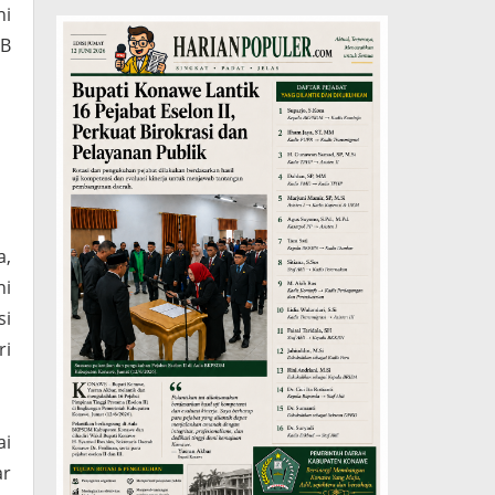
ni
DB
a,
ni
si
ri
ai
ar