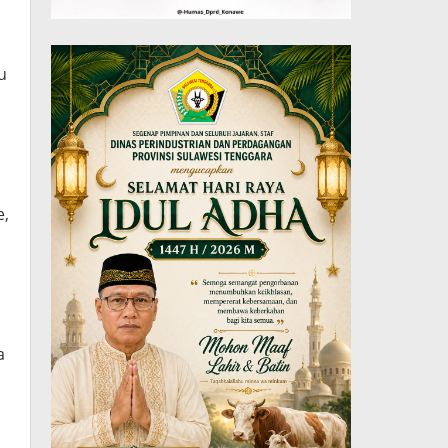
u
e,
a