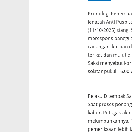
Kronologi Penemua
Jenazah Anti Puspit
(11/10/2025) siang.
merespons panggila
cadangan, korban d
terikat dan mulut d
Saksi menyebut kor
sekitar pukul 16.00 
Pelaku Ditembak Sa
Saat proses penan
kabur. Petugas akh
melumpuhkannya. F
pemeriksaan lebih l