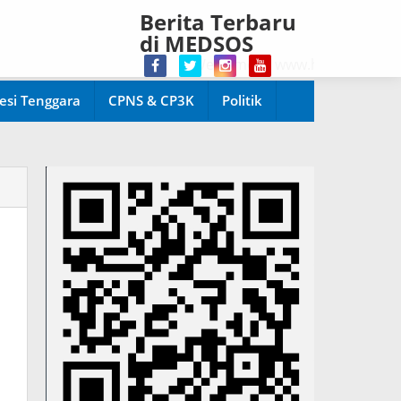
Berita Terbaru
di MEDSOS
Welcome di www.harianpopuler.com K
esi Tenggara
CPNS & CP3K
Politik