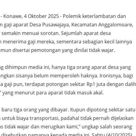
- Konawe, 4 Oktober 2025 - Polemik keterlambatan dan
 gaji aparat Desa Pusawajaya, Kecamatan Anggalomoare,
semakin menuai sorotan. Sejumlah aparat desa
menerima gaji mereka, sementara sebagian kecil lainnya
un disertai pemotongan yang dinilai tidak wajar.
g dihimpun media ini, hanya tiga orang aparat desa yang
angkan sisanya belum memperoleh haknya. Ironisnya, bagi
 gaji pun, terdapat potongan sekitar Rp1 juta dengan dali
,” yang menurut para aparat tidak masuk akal.
 baru tiga orang yang dibayar. Itupun dipotong sekitar satu
a untuk biaya transportasi, padahal tidak pernah dijelaskan
elas tidak wajar dan merugikan kami,” ungkap salah seorang
 disebutkan namanya kepada media ini, Sabtu (4/10/2025).