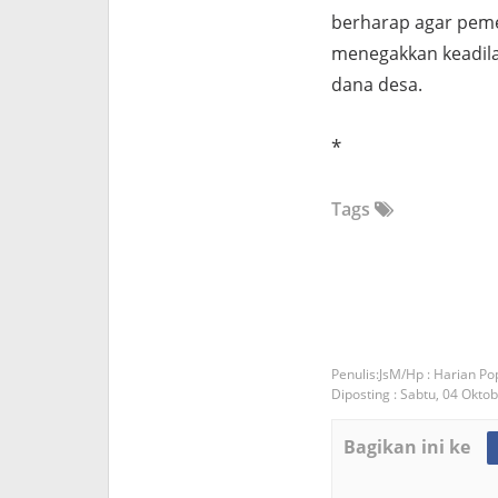
berharap agar peme
menegakkan keadila
dana desa.
*
Tags
JsM/Hp : Harian Po
Diposting :
Sabtu, 04 Okto
Bagikan ini ke