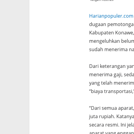
Harianpopuler.com
dugaan pemotongan
Kabupaten Konawe, 
mengeluhkan belum 
sudah menerima nam
Dari keterangan yan
menerima gaji, sed
yang telah menerima
“biaya transportasi
“Dari semua aparat,
juta rupiah. Katany
secara resmi. Ini j
aparat yang enggan