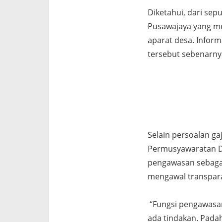
Diketahui, dari se
Pusawajaya yang m
aparat desa. Infor
tersebut sebenarnya
Selain persoalan ga
Permusyawaratan De
pengawasan sebaga
mengawal transpara
“Fungsi pengawasan 
ada tindakan. Padah