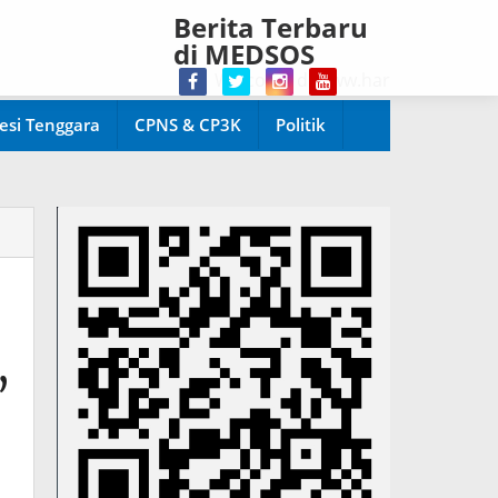
Berita Terbaru
di MEDSOS
Welcome di www.harianpopuler.com Kon
esi Tenggara
CPNS & CP3K
Politik
,