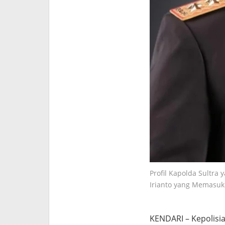
Profil Kapolda Sultra 
Irianto yang Memasuk
KENDARI – Kepolisia