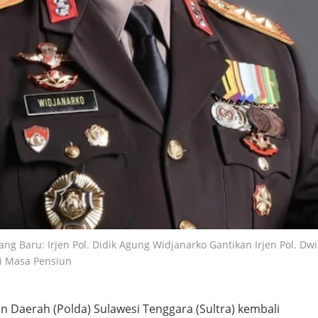
yang Baru: Irjen Pol. Didik Agung Widjanarko Gantikan Irjen Pol. Dwi
i Masa Pensiun
n Daerah (Polda) Sulawesi Tenggara (Sultra) kembali