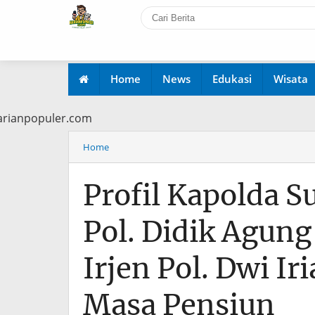
Home
News
Edukasi
Wisata
www.harianpopuler.com
Home
Profil Kapolda Su
Pol. Didik Agun
Irjen Pol. Dwi I
Masa Pensiun