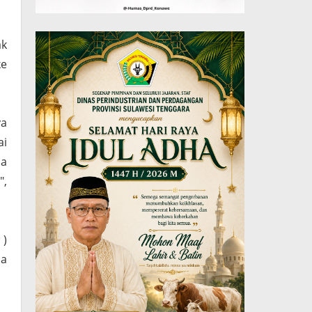
ak
ke
ya
ai
ba
",
 )
sa