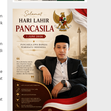
an
ek
an
di
ke
at
at