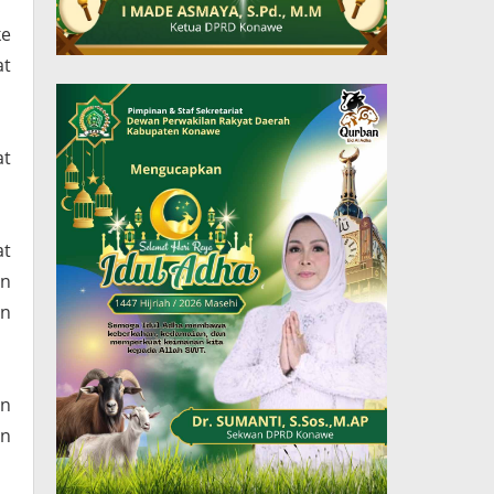
ke
at
at
at
an
an
an
an