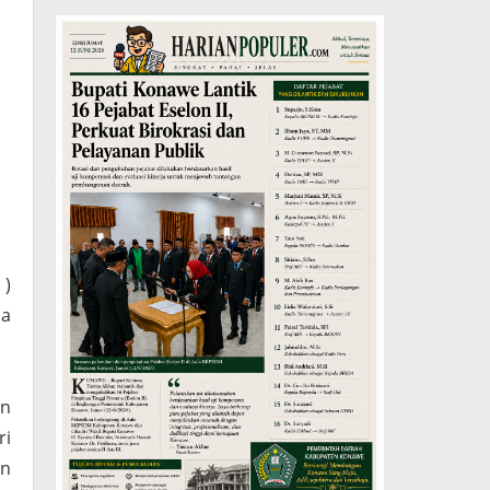
 )
sa
an
ri
an