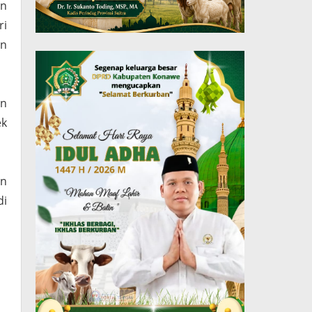
an
ri
an
an
ek
an
di