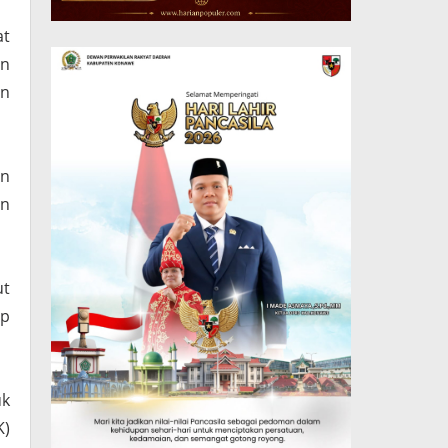
at
an
an
an
an
ut
ap
uk
K)