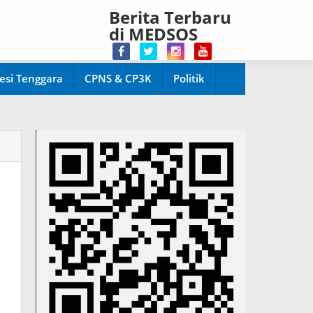
Berita Terbaru
di MEDSOS
Welcome di www.harianpopuler.com Ko
esi Tenggara
CPNS & CP3K
Politik