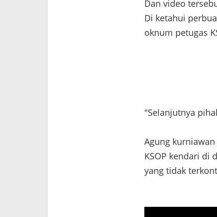
Dan video terseb
Di ketahui perbu
oknum petugas KS
"Selanjutnya pih
Agung kurniawan
KSOP kendari di 
yang tidak terkon