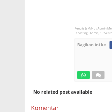
JsM/Hp : Admin Me
Diposting :
Kamis, 19 Sept
Bagikan ini ke
No related post available
Komentar