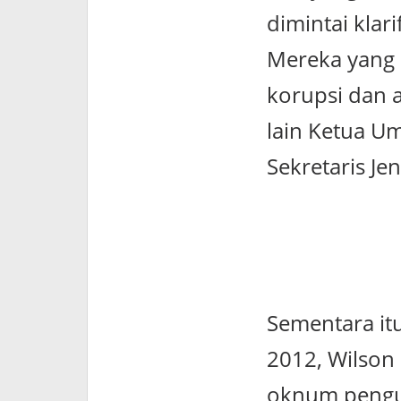
dimintai kla
Mereka yang s
korupsi dan 
lain Ketua U
Sekretaris Je
Sementara it
2012, Wilson
oknum pengu