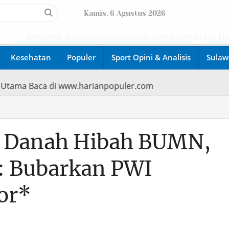
Kamis, 6 Agustus 2026
Welcome di www.harianpopuler.com Kontributor Liputan Ar
Kesehatan
Populer
Sport Opini & Analisis
Sulaw
oritas Utama Baca di www.harianpopuler.com
i Danah Hibah BUMN,
: Bubarkan PWI
or*