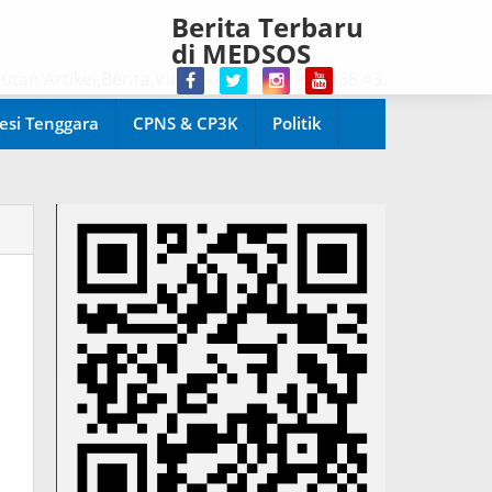
Berita Terbaru
di MEDSOS
tikel,Berita,Video kirim CP/HP : 0838 4370 0286.
esi Tenggara
CPNS & CP3K
Politik