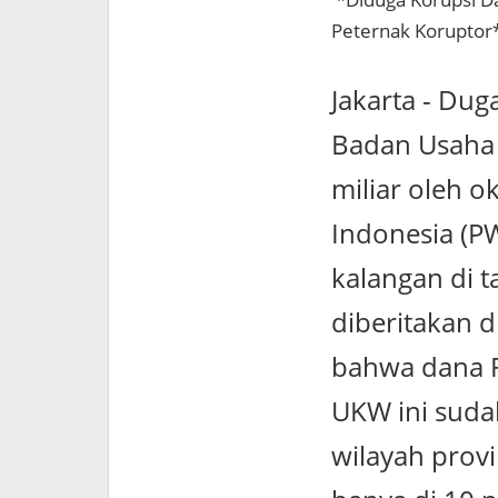
Peternak Koruptor
Jakarta - Du
Badan Usaha 
miliar oleh 
Indonesia (P
kalangan di t
diberitakan d
bahwa dana R
UKW ini sudah
wilayah prov