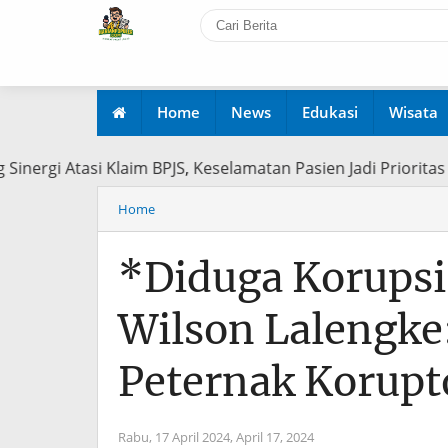
Home
News
Edukasi
Wisata
ng Sinergi Atasi Klaim BPJS, Keselamatan Pasien Jadi Pri
Home
*Diduga Korups
Wilson Lalengke
Peternak Korupt
Rabu, 17 April 2024,
April 17, 2024