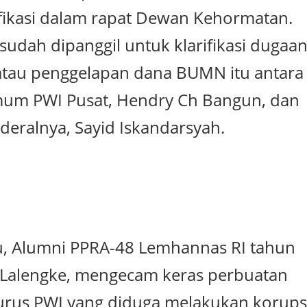
rifikasi dalam rapat Dewan Kehormatan.
udah dipanggil untuk klarifikasi dugaa
atau penggelapan dana BUMN itu antara
mum PWI Pusat, Hendry Ch Bangun, dan
nderalnya, Sayid Iskandarsyah.
u, Alumni PPRA-48 Lemhannas RI tahun
 Lalengke, mengecam keras perbuatan
rus PWI yang diduga melakukan korups