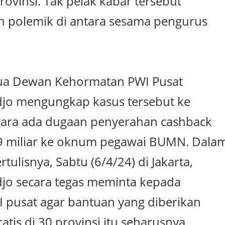
rovinsi. Tak pelak kabar tersebut
 polemik di antara sesama pengurus
tua Dewan Kehormatan PWI Pusat
jo mengungkap kasus tersebut ke
gara ada dugaan penyerahan cashback
9 miliar ke oknum pegawai BUMN. Dala
tulisnya, Sabtu (6/4/24) di Jakarta,
jo secara tegas meminta kepada
 pusat agar bantuan yang diberikan
tis di 30 provinsi itu seharusnya