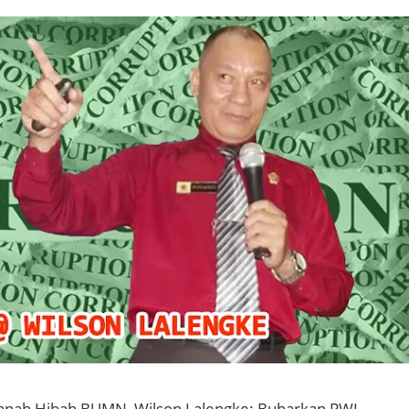
anah Hibah BUMN, Wilson Lalengke: Bubarkan PWI