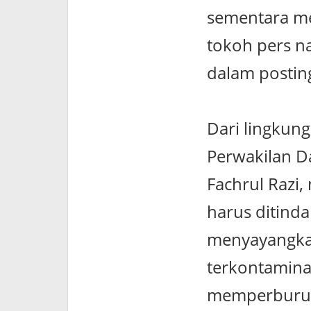
sementara me
tokoh pers na
dalam postin
Dari lingkun
Perwakilan D
Fachrul Razi
harus ditindak
menyayangkan
terkontaminasi
memperburuk