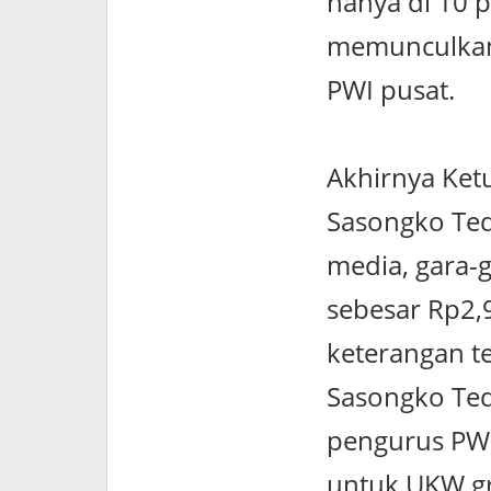
hanya di 10 p
memunculkan
PWI pusat.
Akhirnya Ke
Sasongko Ted
media, gara-
sebesar Rp2,
keterangan ter
Sasongko Ted
pengurus PWI
untuk UKW gra