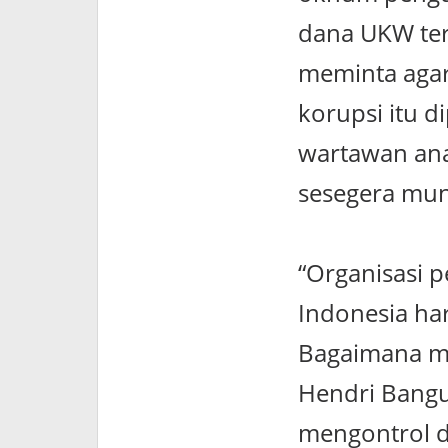
dana UKW ter
meminta agar 
korupsi itu 
wartawan ana
sesegera mun
“Organisasi 
Indonesia ha
Bagaimana mu
Hendri Bangu
mengontrol d