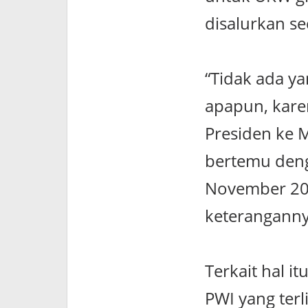
disalurkan se
“Tidak ada y
apapun, kare
Presiden ke 
bertemu deng
November 202
keteranganny
Terkait hal 
PWI yang ter