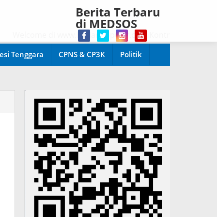
Berita Terbaru
di MEDSOS
elcome di www.harianpopuler.com Kontributor Liputan Artik
esi Tenggara
CPNS & CP3K
Politik