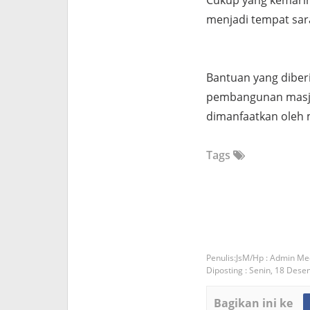
Cukup yang kemarin-
menjadi tempat sar
Bantuan yang diber
pembangunan masjid
dimanfaatkan oleh 
Tags
JsM/Hp : Admin Me
Diposting :
Senin, 18 Dese
Bagikan ini ke