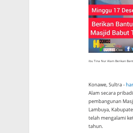
i
bu Tina Nur Alam Berikan Ba
Konawe, Sultra -
ha
Alam secara priba
pembangunan Masji
Lambuya, Kabupaten
telah mengalami k
tahun.