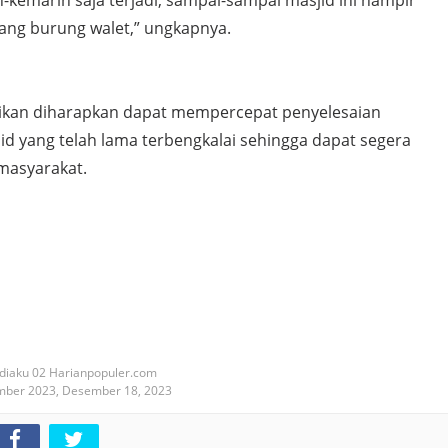
kemarin saja terjadi, sampai-sampai masjid ini hampir
ang burung walet,” ungkapnya.
ikan diharapkan dapat mempercepat penyelesaian
 yang telah lama terbengkalai sehingga dapat segera
masyarakat.
diaku 02 Harianpopuler.com
mber 2023,
Desember 18, 2023