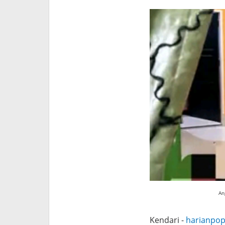
A
n
Kendari -
harianpop