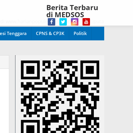
Berita Terbaru
di MEDSOS
ww.harianpopuler.com Kontributor Liputan Artikel,Berita,V
esi Tenggara
CPNS & CP3K
Politik