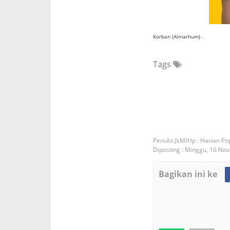
K
orban (Almarhum)
.
Tags
JsM/Hp : Harian Po
Diposting :
Minggu, 16 No
Bagikan ini ke