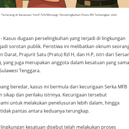
ta Terlarang di Kesatuan Yonif 725/Woroagi: Perselingkuhan Pratu RH Terbongkar oleh
- Kasus dugaan perselingkuhan yang terjadi di lingkungan
jadi sorotan publik. Peristiwa ini melibatkan oknum seoran
n Darat, Prajurit Satu (Pratu) Rzl H, dan H.P, istri dari Sersa
B), yang juga merupakan anggota dalam kesatuan yang sama
Sulawesi Tenggara.
ang beredar, kasus ini bermula dari kecurigaan Serka MFB
sikap dan perilaku istrinya. Kecurigaan tersebut
mi untuk melakukan penelusuran lebih dalam, hingga
tidak pantas antara keduanya terungkap.
 lingkungan kesatuan disebut telah melakukan proses