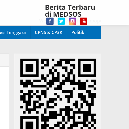
Berita Terbaru
di MEDSOS
Welcome di www.harianpopuler.com Kontributor
esi Tenggara
CPNS & CP3K
Politik