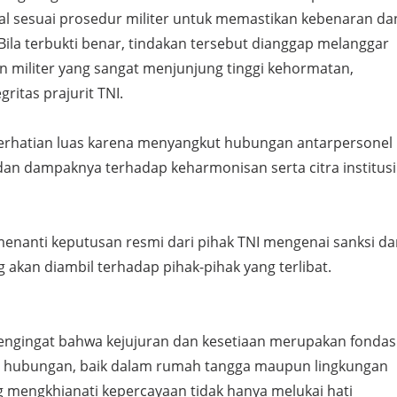
al sesuai prosedur militer untuk memastikan kebenaran da
 Bila terbukti benar, tindakan tersebut dianggap melanggar
lin militer yang sangat menjunjung tinggi kehormatan,
gritas prajurit TNI.
perhatian luas karena menyangkut hubungan antarpersonel
dan dampaknya terhadap keharmonisan serta citra institusi
 menanti keputusan resmi dari pihak TNI mengenai sanksi d
akan diambil terhadap pihak-pihak yang terlibat.
pengingat bahwa kejujuran dan kesetiaan merupakan fondas
p hubungan, baik dalam rumah tangga maupun lingkungan
g mengkhianati kepercayaan tidak hanya melukai hati