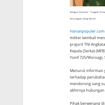
Ketgam Ilustrasi : Tragedi Cin
Kecurigaan Sang Senior
Harianpopuler.com
militer kembali men
prajurit TNI Angkata
Kepala (Serka) (MF
Yonif 725/Woroagi, 
Menurut informasi y
terhadap perubahan 
mendorong sang sua
akhirnya hubungan 
Pihak berwenang di