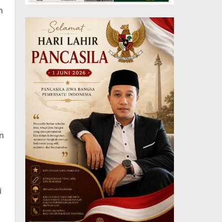
n
an
i