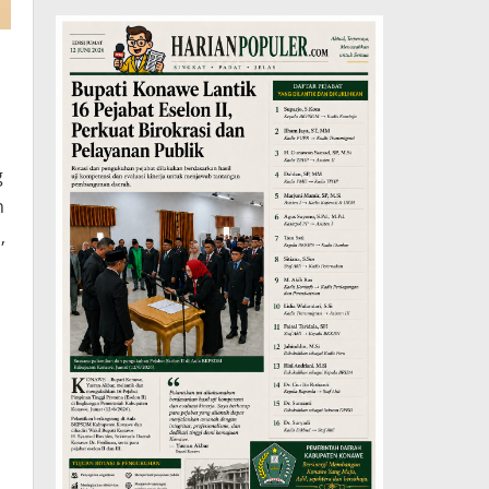
g
n
,