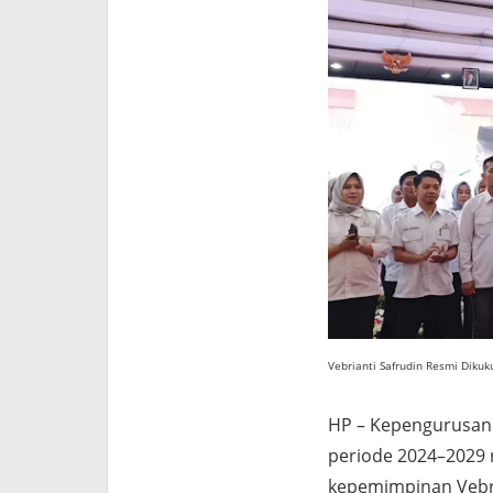
Vebrianti Safrudin Resmi Diku
HP – Kepengurusan 
periode 2024–2029 
kepemimpinan Vebri