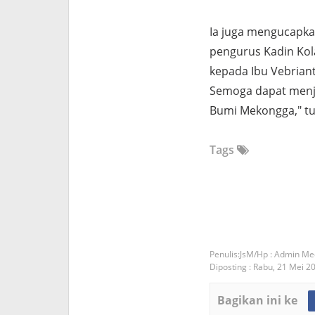
Ia juga mengucapkan
pengurus Kadin Kol
kepada Ibu Vebriant
Semoga dapat menj
Bumi Mekongga," tu
Tags
JsM/Hp : Admin Me
Diposting :
Rabu, 21 Mei 2
Bagikan ini ke