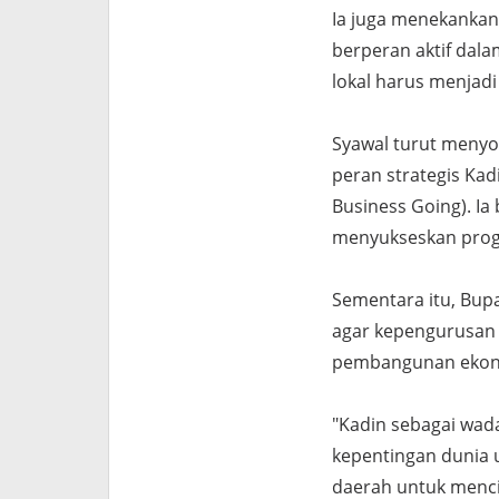
Ia juga menekankan
berperan aktif dala
lokal harus menjad
Syawal turut meny
peran strategis Ka
Business Going). Ia
menyukseskan progr
Sementara itu, Bup
agar kepengurusan 
pembangunan ekon
"Kadin sebagai wad
kepentingan dunia u
daerah untuk menci