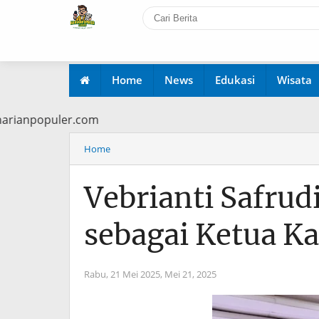
Home
News
Edukasi
Wisata
 www.harianpopuler.com
Home
Vebrianti Safru
sebagai Ketua K
Rabu, 21 Mei 2025,
Mei 21, 2025