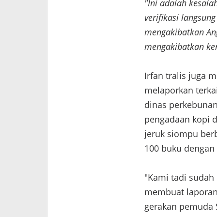
"Ini adalah kesala
verifikasi langsun
mengakibatkan Ang
mengakibatkan ker
Irfan tralis juga
melaporkan terkai
dinas perkebunan 
pengadaan kopi d
jeruk siompu berb
100 buku dengan t
"Kami tadi sudah 
membuat laporan 
gerakan pemuda S