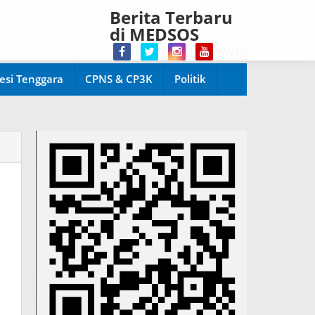
Berita Terbaru
di MEDSOS
Welcome di www.harianpopuler.com Ko
esi Tenggara
CPNS & CP3K
Politik