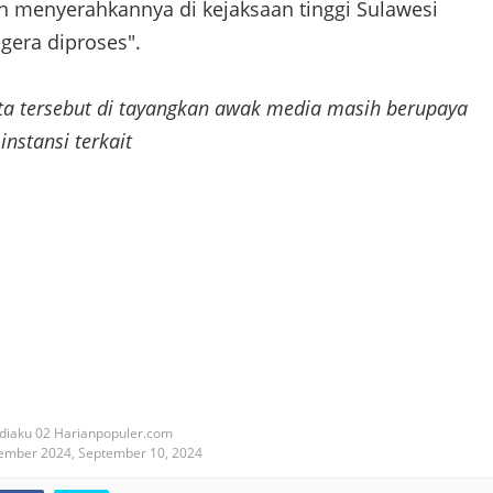
n menyerahkannya di kejaksaan tinggi Sulawesi
gera diproses".
ita tersebut di tayangkan awak media masih berupaya
 instansi terkait
diaku 02 Harianpopuler.com
tember 2024,
September 10, 2024