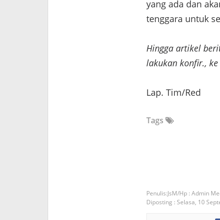
yang ada dan aka
tenggara untuk se
Hingga artikel ber
lakukan konfir., ke
Lap. Tim/Red
Tags
JsM/Hp : Admin Me
Diposting :
Selasa, 10 Sep