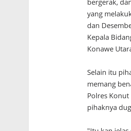
bergerak, da
yang melakuka
dan Desember
Kepala Bidan
Konawe Utara
Selain itu p
memang benar 
Polres Konut 
pihaknya dug
"Itu kan jela