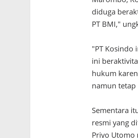
diduga berakt
PT BMI," ung
"PT Kosindo i
ini beraktivi
hukum karena
namun tetap k
Sementara it
resmi yang di
Priyo Utomo m