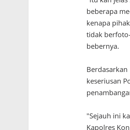
beberapa med
kenapa pihak
tidak berfoto
bebernya.
Berdasarkan 
keseriusan P
penambangan 
"Sejauh ini 
Kapolres Kon