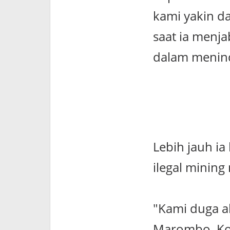
kami yakin d
saat ia menja
dalam menind
Lebih jauh i
ilegal mining
"Kami duga ak
Marombo, Ko